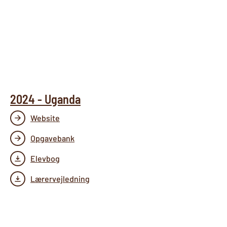
2024 - Uganda
Website
Opgavebank
Elevbog
Lærervejledning