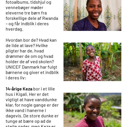
fotoalbums, tidshjul og
vennebøger møder
eleverne tre børn fra
forskellige dele af Rwanda
– og får indblik i deres
hverdag.
Hvordan bor de? Hvad kan
de lide at lave? Hvilke
pligter har de, hvad
drømmer de om og hvad
holder de af ved skolen?
UNICEF Danmark har fulgt
børnene og giver et indblik
i deres liv:
14-årige Keza
bor i et lille
hus i Kigali. Her er det
vigtigt at have vanddunke
klar, for nogle gange er der
ikke vand i hanerne i
dagevis. De store dunke er
tunge at bære op ad de
stejle gader, men Keza er