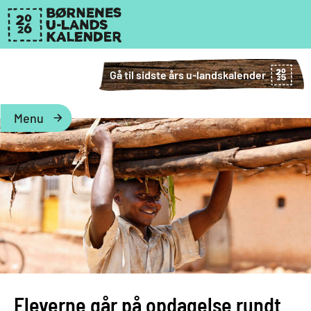
Gå til sidste års u-landskalender
Menu
Eleverne går på opdagelse rundt