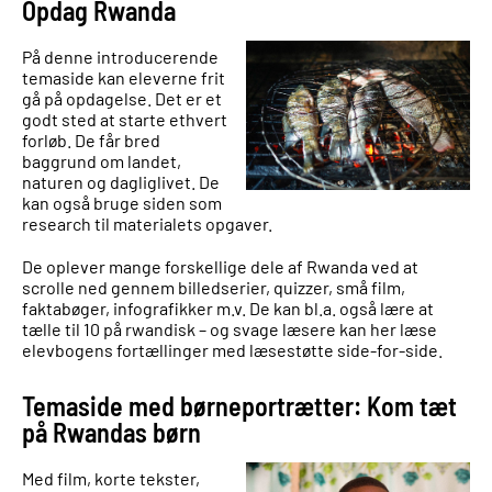
Opdag Rwanda
På denne introducerende
temaside kan eleverne frit
gå på opdagelse. Det er et
godt sted at starte ethvert
forløb. De får bred
baggrund om landet,
naturen og dagliglivet. De
kan også bruge siden som
research til materialets opgaver.
De oplever mange forskellige dele af Rwanda ved at
scrolle ned gennem billedserier, quizzer, små film,
faktabøger, infografikker m.v. De kan bl.a. også lære at
tælle til 10 på rwandisk – og svage læsere kan her læse
elevbogens fortællinger med læsestøtte side-for-side.
Temaside med børneportrætter: Kom tæt
på Rwandas børn
Med film, korte tekster,