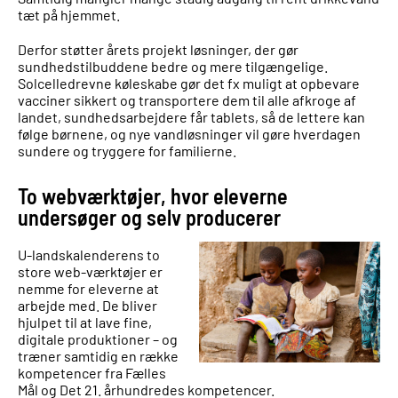
tæt på hjemmet.
Derfor støtter årets projekt løsninger, der gør
sundhedstilbuddene bedre og mere tilgængelige.
Solcelledrevne køleskabe gør det fx muligt at opbevare
vacciner sikkert og transportere dem til alle afkroge af
landet, sundhedsarbejdere får tablets, så de lettere kan
følge børnene, og nye vandløsninger vil gøre hverdagen
sundere og tryggere for familierne.
To webværktøjer, hvor eleverne
undersøger og selv producerer
U-landskalenderens to
store web-værktøjer er
nemme for eleverne at
arbejde med. De bliver
hjulpet til
at lave fine,
digitale produktioner – og
træner samtidig en række
kompetencer fra Fælles
Mål og Det 21. århundredes kompetencer.