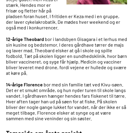
stærk. Hendes mor er
frisør og fletter hår på
pladsen foran huset. I fritiden er Keza med i en gruppe,
der laver cykelakrobatik. De mødes hver weekend og er
også med i konkurrencer.
12-årige Theobard
bor i landsbyen Gisagara i et lerhus med
sin kusine og bedstemor. I deres gårdhave tørrer de majs
og laver mad. Theobard elsker at gå i skole og spille
fodbold. Tæt på skolen ligger en sundhedsklinik, hvor børn
bliver vaccineret, og syge får hjælp. Medicin og vacciner
bliver leveret med drone, fordi vejene er hullede og svære
at køre på.
14-årige Florence
bor med sin familie tæt ved Kivu-søen.
Det er et smukt område, og hun nyder turen til skole langs
vandet. I gårdhaven hænger hendes fars fiskenet til tørre.
Hver aften tager han ud på søen for at fiske. På skolen
bliver der nogle gange lukket for vandet, når der ikke er så
meget tilbage. Florence elsker at synge og at være
sammen med sine veninder og sin søster.