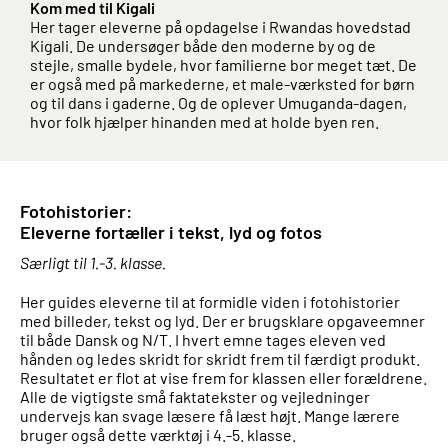
Kom med til Kigali
Her tager eleverne på opdagelse i Rwandas hovedstad
Kigali. De undersøger både den moderne by og de
stejle, smalle bydele, hvor familierne bor meget tæt. De
er også med på markederne, et male-værksted for børn
og til dans i gaderne. Og de oplever Umuganda-dagen,
hvor folk hjælper hinanden med at holde byen ren.
Fotohistorier:
Eleverne fortæller i tekst, lyd og fotos
Særligt til 1.-3. klasse.
Her guides eleverne til at formidle viden i fotohistorier
med billeder, tekst og lyd. Der er brugsklare opgaveemner
til både Dansk og N/T. I hvert emne tages eleven ved
hånden og ledes skridt for skridt frem til færdigt produkt.
Resultatet er flot at vise frem for klassen eller forældrene.
Alle de vigtigste små faktatekster og vejledninger
undervejs kan svage læsere få læst højt. Mange lærere
bruger også dette værktøj i 4.-5. klasse.