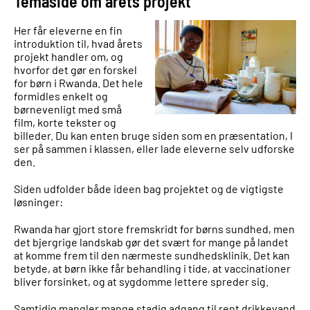
Temaside om årets projekt
Her får eleverne en fin
introduktion til, hvad årets
projekt handler om, og
hvorfor det gør en forskel
for børn i Rwanda. Det hele
formidles enkelt og
børnevenligt med små
film, korte tekster og
billeder. Du kan enten bruge siden som en præsentation, I
ser på sammen i klassen, eller lade eleverne selv udforske
den.
Siden udfolder både ideen bag projektet og de vigtigste
løsninger:
Rwanda har gjort store fremskridt for børns sundhed, men
det bjergrige landskab gør det svært for mange på landet
at komme frem til den nærmeste sundhedsklinik. Det kan
betyde, at børn ikke får behandling i tide, at vaccinationer
bliver forsinket, og at sygdomme lettere spreder sig.
Samtidig mangler mange stadig adgang til rent drikkevand